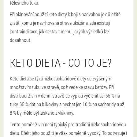
tělesného tuku.
Při plánování použití keto diety k boji s nadváhou je důležité
zjistit, komu je navrhovaná strava ukázána, zda existují
kontraindikace, jak sestavit menu, jakých výsledků lze
dosáhnout.
KETO DIETA - CO TO JE?
Keto dieta se týká nízkosacharidové diety se zvýšeným
množstvím tuku ve stravě, což vede ke stavu ketózy. Při
distribuci živin v denní stravě se vyplatí vyčlenit asi 55 % na
tuky, 35 % dát na bílkoviny a nechat jen 10 % na sacharidy a až
8 % by mělo být získáno z vlákniny.
Tento poměr živin není typický pro tradiční nízkosacharidovou
dietu. Efekt jeho použití je však poměrně vysoký. To potvrzuje i