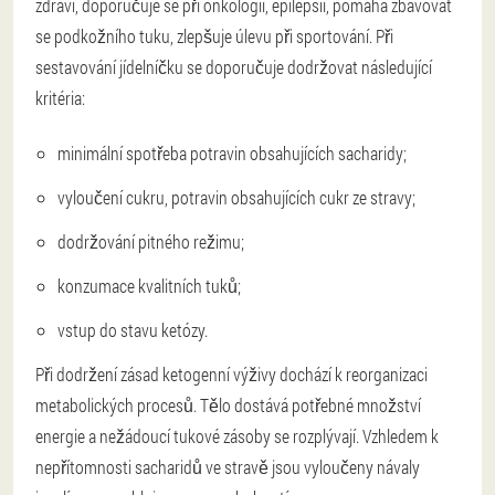
zdraví, doporučuje se při onkologii, epilepsii, pomáhá zbavovat
se podkožního tuku, zlepšuje úlevu při sportování. Při
sestavování jídelníčku se doporučuje dodržovat následující
kritéria:
minimální spotřeba potravin obsahujících sacharidy;
vyloučení cukru, potravin obsahujících cukr ze stravy;
dodržování pitného režimu;
konzumace kvalitních tuků;
vstup do stavu ketózy.
Při dodržení zásad ketogenní výživy dochází k reorganizaci
metabolických procesů. Tělo dostává potřebné množství
energie a nežádoucí tukové zásoby se rozplývají. Vzhledem k
nepřítomnosti sacharidů ve stravě jsou vyloučeny návaly