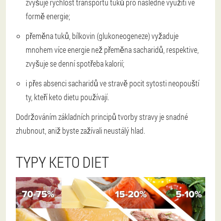
zvyšuje rychlost transportu tuků pro následné využití ve
formě energie;
přeměna tuků, bílkovin (glukoneogeneze) vyžaduje
mnohem více energie než přeměna sacharidů, respektive,
zvyšuje se denní spotřeba kalorií;
i přes absenci sacharidů ve stravě pocit sytosti neopouští
ty, kteří keto dietu používají.
Dodržováním základních principů tvorby stravy je snadné
zhubnout, aniž byste zažívali neustálý hlad.
TYPY KETO DIET