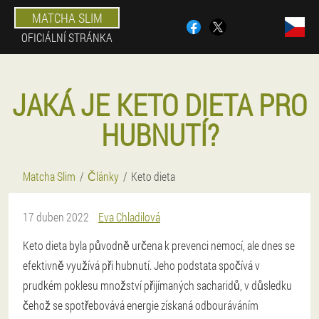
MATCHA SLIM
OFICIÁLNÍ STRÁNKA
JAKÁ JE KETO DIETA PRO
HUBNUTÍ?
Matcha Slim
Články
Keto dieta
17 duben 2022
Eva Chladilová
Keto dieta byla původně určena k prevenci nemocí, ale dnes se
efektivně využívá při hubnutí. Jeho podstata spočívá v
prudkém poklesu množství přijímaných sacharidů, v důsledku
čehož se spotřebovává energie získaná odbouráváním