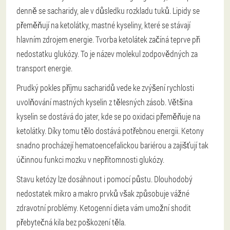
denně se sacharidy, ale v důsledku rozkladu tuků. Lipidy se
přeměňují na ketolátky, mastné kyseliny, které se stávají
hlavním zdrojem energie. Tvorba ketolátek začíná teprve při
nedostatku glukózy. To je název molekul zodpovědných za
transport energie.
Prudký pokles příjmu sacharidů vede ke zvýšení rychlosti
uvolňování mastných kyselin z tělesných zásob. Většina
kyselin se dostává do jater, kde se po oxidaci přeměňuje na
ketolátky. Díky tomu tělo dostává potřebnou energii. Ketony
snadno procházejí hematoencefalickou bariérou a zajišťují tak
účinnou funkci mozku v nepřítomnosti glukózy.
Stavu ketózy lze dosáhnout i pomocí půstu. Dlouhodobý
nedostatek mikro a makro prvků však způsobuje vážné
zdravotní problémy. Ketogenní dieta vám umožní shodit
přebytečná kila bez poškození těla.